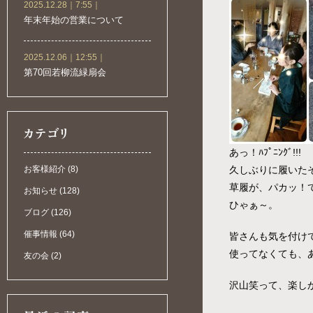
2025.12.28｜7:55｜
年末年始の営業について
2025.12.06｜12:55｜
第70回若柳流緑扇会
あっ！ﾊﾌﾟﾆﾝｸﾞ!!!
お客様紹介 (8)
久しぶりに履いた
草履が、パカッ！
お知らせ (128)
ひゃぁ～。
ブログ (126)
催事情報 (64)
皆さんも気を付け
使ってなくても、あるあ
友の会 (2)
沢山笑って、楽し