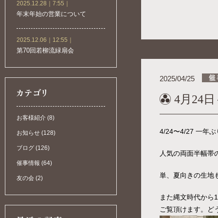
2025.12.28｜7:55｜
年末年始の営業について
2025.12.06｜12:55｜
第70回若柳流緑扇会
2025/04/25
4月24
お客様紹介 (8)
4/24〜4/27 
お知らせ (128)
ブログ (126)
人気の両面半幅帯
催事情報 (64)
単、夏向きの生地
友の会 (2)
また縄文時代から
ご覧頂けます。ど