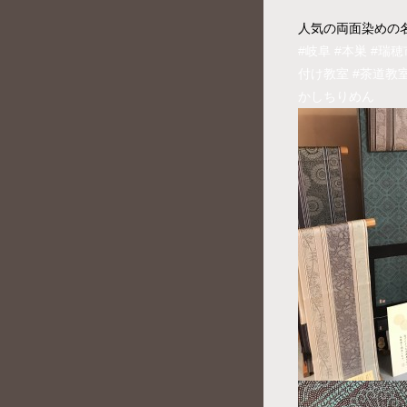
人気の両面染めの
#岐阜
#本巣
#瑞穂
付け教室
#茶道教
かしちりめん