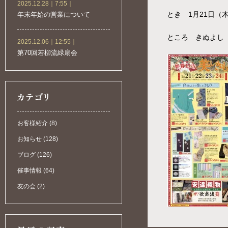
2025.12.28｜7:55｜
とき 1月21日（
年末年始の営業について
ところ きぬよし
2025.12.06｜12:55｜
第70回若柳流緑扇会
お客様紹介 (8)
お知らせ (128)
ブログ (126)
催事情報 (64)
友の会 (2)