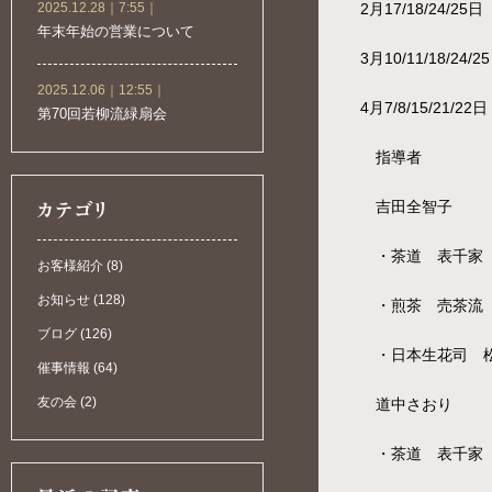
2025.12.28｜7:55｜
2月17/18/24/25日
年末年始の営業について
3月10/11/18/24/2
2025.12.06｜12:55｜
4月7/8/15/21/22日
第70回若柳流緑扇会
指導者
吉田全智子
・茶道 表千家 
お客様紹介 (8)
お知らせ (128)
・煎茶 売茶流 
ブログ (126)
・日本生花司 松
催事情報 (64)
友の会 (2)
道中さおり
・茶道 表千家 