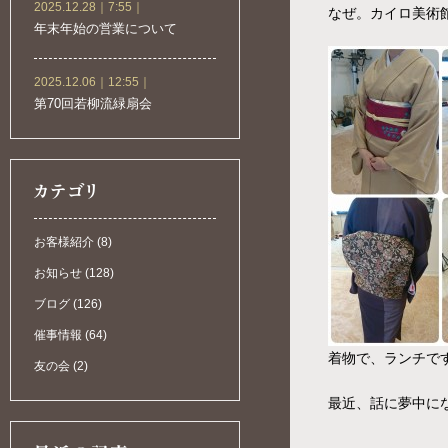
2025.12.28｜7:55｜
なぜ。カイロ美術館.
年末年始の営業について
2025.12.06｜12:55｜
第70回若柳流緑扇会
お客様紹介 (8)
お知らせ (128)
ブログ (126)
催事情報 (64)
着物で、ランチで
友の会 (2)
最近、話に夢中に