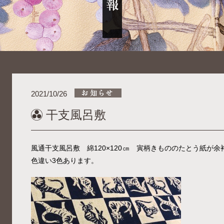
2021/10/26
干支風呂敷
風通干支風呂敷 綿120×120㎝ 寅柄きもののたとう紙が
色違い3色あります。