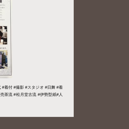
 #着付 #撮影 #スタジオ #日舞 #着
#売茶流 #松月堂古流 #伊勢型紙#人