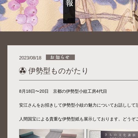
2023/08/18
伊勢型ものがたり
8月18日〜20日 京都の伊勢型小紋工房4代目
安江さんをお招きして伊勢型小紋の魅力についてお話しして
人間国宝による貴重な伊勢型紙も展示しております。どうぞ