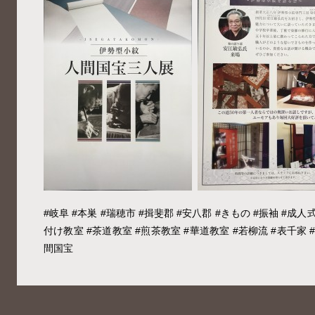
#岐阜 #本巣 #瑞穂市 #揖斐郡 #安八郡 #きもの #振袖 #成人式
付け教室 #茶道教室 #煎茶教室 #華道教室 #若柳流 #表千家 
間国宝